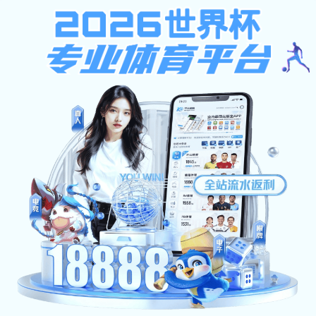
注册入口
全天更新 ·
泛亚官方
赛事
实时同步
无论您身在何处，
泛亚官方APP
为您带来高速、高
清、稳定的观赛体验。
下载客户端
网页端访问