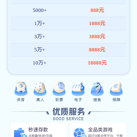
1、染红事件对球队士气
近年来，铜梁龙频繁染红的问题愈演愈烈，这不仅影
响了比赛结果，更在潜移默化中削弱了球员们的信心
和士气。当一名球员因犯规被罚下场时，其余队员往
往会感受到一种无形压力，害怕自己也会成为下一个
“倒霉蛋”。这种心理负担可能导致球员在场上出现畏
手畏脚、不敢发挥真实水平的情况，从而进一步恶化
团队氛围。
另外，频繁染红所带来的连锁反应也不可小觑。一旦
球队核心成员被罚下，不仅意味着阵容上的短缺，还
可能会影响战术部署。在关键比赛中，教练需要迅速
调整战术，而这样的调整通常并不是易事。对此，克
雷桑必须找到平衡点，在保持团队竞争力与控制犯规
之间进行微妙调和。