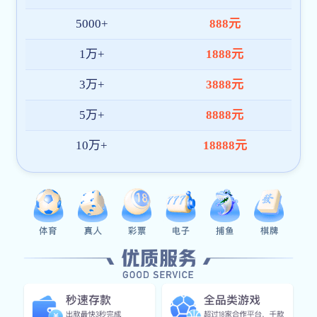
1、球队整体表现分析
在本场比赛中，浙江广厦展现出了非凡的整体实力。
全队上下齐心协力，在攻防两端都打得相当出色。开
局阶段，浙江广厦就迅速进入状态，通过精准的投篮
和快速的反击建立了领先优势。随着比赛的深入，他
们对青岛队进攻体系的限制愈加明显，使得对手难以
找到有效的进攻方式。
特别是在防守端，浙江广厦展现出了极高的集体协作
能力。他们通过积极跑动与紧密盯人，有效地封锁了
青岛队的重要得分点，使其多次无法转换进攻机会。
此外，在篮板球争抢方面，广厦也占据了一定优势，
这为他们后续进攻提供了良好的二次进攻机会。