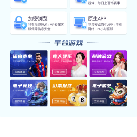
整场比赛下来，浙江广厦不仅仅依赖于个别球员，而
是通过团队配合实现了全面提升。这种整体性表现使
他们能够稳住领先，并最终锁定胜局，为球队连续获
胜注入了信心。
2、关键球员深度解析
在本场与青岛队的较量中，不少关键球员成为了决定
胜负的重要因素。其中，一名核心后卫在进攻端频频
突破，为球队创造出多次得分机会。他不仅能够自己
得分，还能有效串联起整个球队，让其他队友参与到
进攻中来。
此外，球队内线的大个子同样发挥突出，多次抢下前
场篮板并完成二次进攻。他们在低位强硬拼抢，不仅
消耗了对方内线防守力量，同时为外线 shooters 提