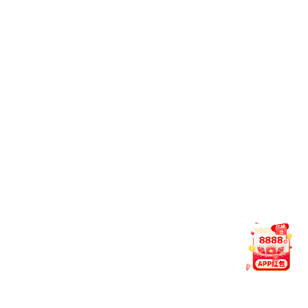
此外，教练组还注重增强整个球队的凝聚力。他们通
过多种方式提升球员间信任感，比如开展集体活动、
举办战术讨论会等，使得每名队员都意识到彼此的重
要性。在这样的氛围下，无论是谁出场，都能感受到
来自教练及同伴们强烈支持，这也是保障球队稳定发
展的基础。
最终，在比赛当天，有效的信息沟通和明确方向指引
使得每位球员都能充分发挥自己的特长。当茹萨成功
破门后，教练团及全体替补席上的欢呼声，更是彰显
出这种团结一致所带来的强大动力。
4、球迷热情助威
除了内部因素外，外部环境同样不可忽视。此次比赛