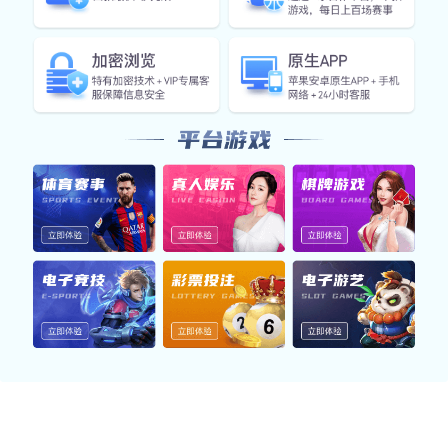
在关键时刻帮助球队而感到自豪。他知道，在这样的
比赛中，每一个细节都可能影响最终结果，而他恰好
把握住了这个机会。这种信心与决心也让他成为队内
不可或缺的一员。
2、团队默契与配合
除了个人能力外，茹萨能取得如此佳绩还得益于他与
球队其他成员之间的默契配合。在他的缺席期间，其
他队员也积累了一定经验，这使得他们在战术执行上
更加流畅。特别是在进攻组织上，他们懂得如何利用
空间来为茹萨创造机会。
例如，在茹萨进球之前的一次快速反击中，中场核心
迅速将球传递给边路选手，再由边路选手准确传中，
此时正好找到插上的茹萨。这种无缝衔接体现了全队