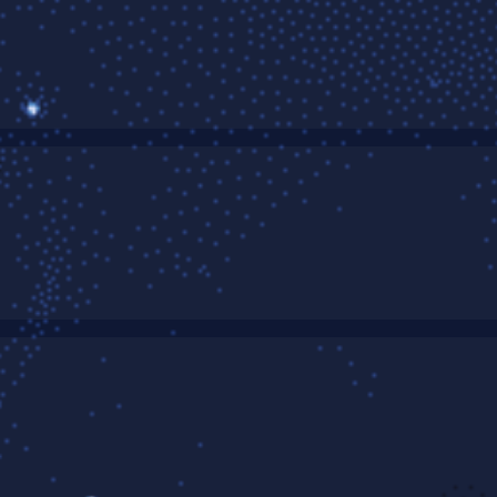
替补出战23分钟砍下26分6助攻创历
2026-05-20 03:43
103 次阅读
首页
/
体育报道
赛中，克莱·汤普森以出色的表现引起了广泛关注。他替补出战23分
历史三分命中新高。这一表现不仅展现了他的得分能力，也展示
高效得分、三分球命中率、助攻能力以及对球队的影响四个方面