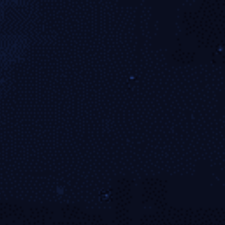
#3
#
渴望重返国米埃因霍
斯波赞布克渴望胜利展现多面