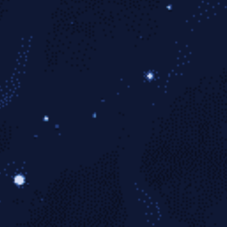
普森创下了个人历史三分球命中新高这一佳绩。这一成就不仅让
的动力。众所周知，三分球是现代篮球中不可或缺的一部分，而
远投能力。
通过多次外线出手，不断撕裂对方防线。他敏锐的位置感和快速
时，在关键时刻，他也敢于承担责任，以稳健的表现回应球队和
新纪录不仅是个人荣誉，更意味着他正在逐渐恢复到巅峰状态。
找回自己的投篮感觉，无疑会给球队注入新的活力。因此，此次
，都具有深远意义。
力的重要性
汤普森在本场比赛中的6次助攻同样令人瞩目。这显示出他不仅
权、促进团队配合的全能型选手。尤其是在替补上场的时候，他
进攻效率。