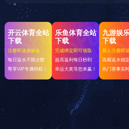
析这一场比赛所带来
1、高效得
克莱·汤普森在这场比
的效率极高，能够迅
友提供了更多的空间
值得注意的是，克莱
关。在场上，他总是
用每一次进攻机会。
此外，克莱在比赛中
保持心理上的稳定，
他作为顶级射手应有
2、三分球