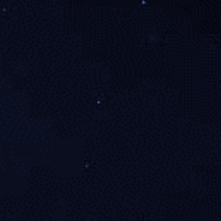
下一篇：
霍勒迪谈复出心声：珍惜职业生涯剩
4
斯图加特向翁达夫提出续约报