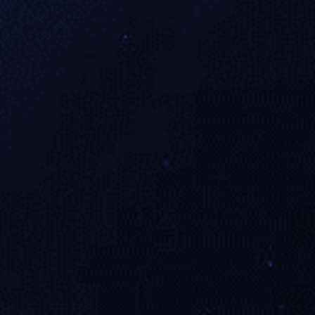
执行者。他无私奉献、
续追求更高目标，实现
据来看，不论是26分
整体战略执行的重要
段.
种新的希望。而未来每当他们需