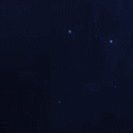
上一篇：
上一篇:很抱歉没有了
热榜精选
#1
#2
利拉德强调团队投射需提升稳
佩里西奇