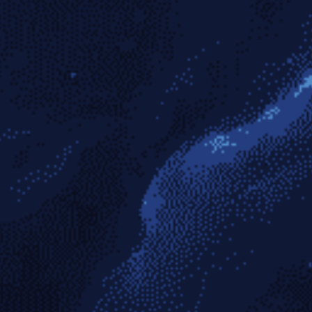
映一个球员对游戏节奏与队友配合理解程度，而克莱显然做到了
们创造良好的投篮机会，从而提升整个球队进攻效率。此外，这
教练信任的重要原因之一。
他能够兼顾自身得分与组织进攻，这种灵活多变的打法，使其成
他主力轮休或遭遇犯规困扰时，克莱仍能通过稳定输出来支撑起
疑至关重要。
整体影响
的消息无疑令勇士队上下士气大振。在这场比赛里，不仅仅是他
影响到了整个团队。当核心成员状态回暖，自然会带动其他队员
削弱其影响力，相反，通过短暂而又集中的发挥，使勇士队在整
像克莱这样的大心脏选手可以依赖，其余队员也会更加放松，全