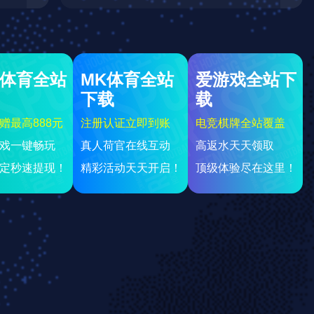
一数据表明，他在进攻端
球队保持竞争力，为队
他的投篮选择密切相
，使他能够最大化地利
的对手时，他依然能够
个人实力，也显示出了