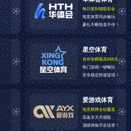
史三分命中新高
钟，砍下26分和6次
了他在团队中的重要
进行详细阐述，深入分