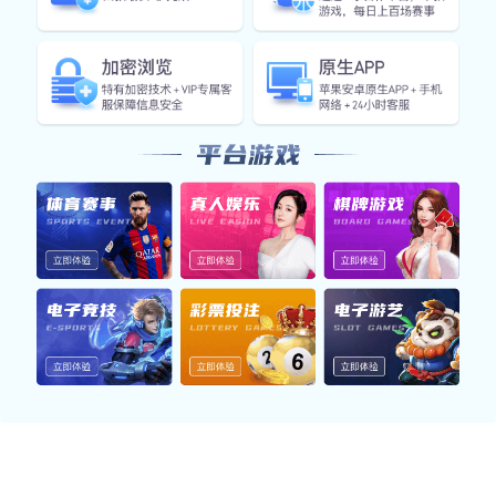
她职业生涯中的每一步都充满了挑战，但埃拉图恩凭
借坚韧不拔的毅力和持续不断的训练，不断突破自
我，将自身实力提升到新的高度。这种精神品质让她
在队内外赢得了极高的人气和认可。
2、欧洲杯上的精彩表现
2022年欧洲女子足球锦标赛是埃拉图恩职业生涯的一
大亮点。在这场盛大的赛事中，她代表英格兰女足展
开征战，以强劲的状态吸引了众多球迷关注。比赛期
间，埃拉图恩展现出了极高的竞技水平，多次为球队
创造机会，并参与多场关键比赛中的进攻配合。
特别是在决赛阶段，她更是以优异表现帮助英格兰女
足夺冠，成为全场焦点。其间，她不仅打入决定性进