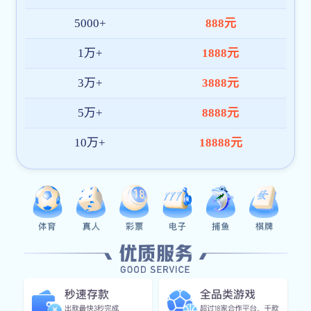
1、埃拉图恩的职业生涯
埃拉图恩出生于1999年，自幼便显示出对足球的热
爱。在青少年时期，她加入了本地俱乐部，从而开启
了自己的足球之路。在曼联女足成立后，埃拉图恩凭
借出色的表现成功签约，成为球队的重要一员。她不
仅以其灵活的技术和敏锐的战术意识受到教练和队友
的赞赏，更以不懈努力和坚定信念激励着年轻一代球
员。
随着时间推移，埃拉图恩逐渐在比赛中崭露头角。她
不仅能够打入关键进球，还擅长组织进攻，让整个团
队发挥出最佳水平。在2020年，她首次代表曼联女足
参加顶级联赛，并迅速成为球队主力，为球队贡献了
多个进球，并多次助攻队友。