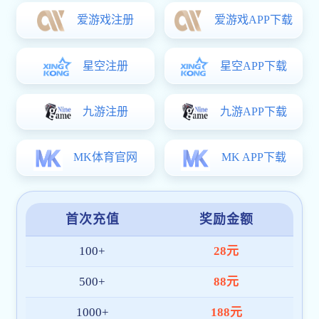
2026-06-25 13:06
40 次阅读
首页
/
体育报道
曼联女足球员埃拉图恩在近几年里展现出卓越的球
技，不仅帮助球队取得了辉煌的成就，还在国际赛场
上为国家赢得了荣誉。她在2022年欧洲女子足球锦标
赛中表现突出的同时，带领英格兰女足夺得冠军，成
为万众瞩目的焦点。此后，她因其杰出的贡献与努
力，被授予大英帝国员佐勋章，这一殊荣不仅是对她
个人成就的肯定，也象征着女性体育在现代社会中的
重要地位。本文将从埃拉图恩的职业生涯、她在欧洲
杯上的表现、获得勋章的意义以及对女性运动员的影
响等四个方面进行详细探讨。