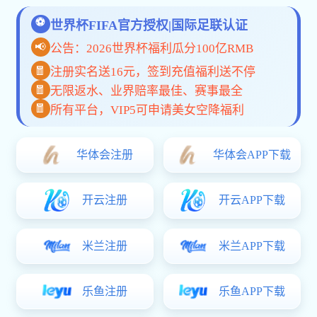
德天空报道德罗加盟巴黎协议已达
成恩里克与纳赛尔成功说服年轻球