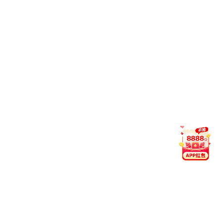
预计在接下来的比赛中，德罗会成为球队进攻端的重
要一环。他灵活多变的位置选择，可以帮助球队打破
防守，而其出色的一对一能力则能够制造更多进攻威
胁。同时，在教练恩里克的指导下，他有望进一步提
升自身各项技能，使自己更具竞争力。
当然，新环境给任何球员都带来了挑战。尽管如此，
我们相信凭借他的天赋和努力，德罗将在新赛季中展
现出色状态，为巴黎争夺各项赛事荣誉做出贡献。
4、决定对球队未来的发展
此次签约不仅是针对眼前问题的一次解决方案，更是
有着长远规划的重要战略举措。引进像德罗这样具有
潜力的新星，可以为巴黎圣日耳曼注入新鲜血液，并
推动整体阵容更新换代。这对于构建团队长期竞争力