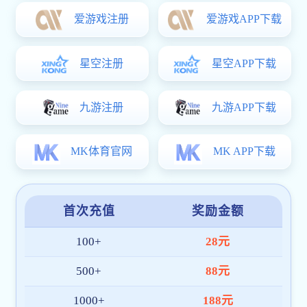
员
2026-06-05 00:45
68 次阅读
首页
/
体育报道
在最近的足球转会市场上，德天空报道了德罗加盟巴
黎圣日耳曼的协议已达成。这一消息不仅引发了球迷
们的热议，也让人们对巴黎队的新动态充满期待。恩
里克和纳赛尔作为球队的核心决策者，成功说服了年
轻球员德罗，促成了这笔交易。本文将从四个方面详
细分析这一事件，包括德罗的背景及其影响、恩里克
与纳赛尔的说服策略、加盟巴黎后的预期表现以及这
一决定对球队未来发展的重要性。